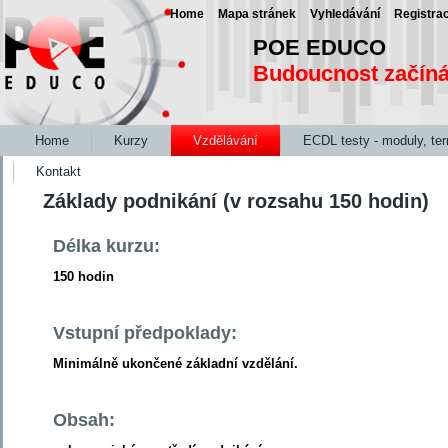
Home
Mapa stránek
Vyhledávání
Registra
POE EDUCO
Budoucnost začín
Home
Kurzy
Vzdělávání
ECDL testy - moduly, te
Kontakt
Základy podnikání (v rozsahu 150 hodin)
Délka kurzu:
150 hodin
Vstupní předpoklady:
Minimálně ukončené základní vzdělání.
Obsah: