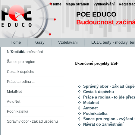
Home
Mapa stránek
Vyhledávání
Registra
POE EDUCO
Budoucnost začín
Home
Kurzy
Vzdělávání
ECDL testy - moduly, te
Kontakt
Návrat do zaměstnání
Šance pro region ...
Ukončené projekty ESF
Cesta k úspěchu
Práce a rodina ...
Správný obor - základ úsp
MetalNet
Cesta k úspěchu
Práce a rodina - to jde pře
AutoNet
Metalnet
Autonet
Podnikatelka
Podnikatelka
Šance pro region - zvýšení
Správný obor - základ úspěchu
Návrat do zaměstnání